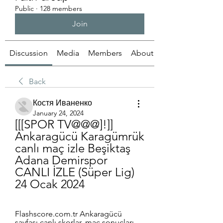
Public
·
128 members
Join
Discussion
Media
Members
About
Back
Костя Иваненко
January 24, 2024
[[[SPOR TV@@@]!]] 
Ankaragücü Karagümrük 
canlı maç izle Beşiktaş 
Adana Demirspor 
CANLI İZLE (Süper Lig) 
24 Ocak 2024
Flashscore.com.tr Ankaragücü 
sayfası canlı skorlar, maç sonuçları, 