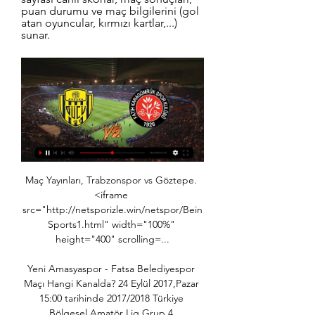
puan durumu ve maç bilgilerini (gol 
atan oyuncular, kırmızı kartlar,...) 
sunar.
Maç Yayınları, Trabzonspor vs Göztepe. <iframe src="http://netsporizle.win/netspor/BeinSports1.html" width="100%" height="400" scrolling=...

Yeni Amasyaspor - Fatsa Belediyespor Maçı Hangi Kanalda? 24 Eylül 2017,Pazar 15:00 tarihinde 2017/2018 Türkiye Bölgesel Amatör Lig Grup 4 karşılaşmasında Yeni Amasyaspor ve Fatsa Belediyespor karşılaşacak. Müsabakaların anlık canlı yayını maç saatinde yüklenecektir.

[TV IZLE<<<<] Beşiktaş JK Adana Demir Spor Kulübü canlı 9 saat önce — [TV IZLE<<<<] Beşiktaş JK Adana Demir Spor Kulübü canlı maç izle Beşiktaş - Yukatel Adana Demirspor | beIN SPORTS 23 Ocak 2024 Yukatel Adana ...

Türkiye - Hırvatistan canlı maç ve karşılaşma detaylarına istatistiklerine de ulaşabilirsiniz. Türkiye - Hırvatistan canlı maç ve özeti Sporx'in özel sayfalarında.

Sparta Rotterdam riserve v Amsterdamsche FC -View: Olanda - Tweede Divisie: 03/28 17:00: 27: Amsterdamsche FC v Quick Boys- View: Olanda - Tweede Divisie: 03/21 14:30: 26: Kozakken Boys v. Quick Boys v Amsterdamsche FC -View: Olanda - Tweede Divisie: 11/17 13:30: 12.

Sitemizden en iyi şekilde faydalanabilmeniz için çerezler kullanılmaktadır. Bu siteye giriş yaparak çerez kullanımını kabul etmiş sayılıyorsunuz.

Ankara Adliyespor Bayburt Il Özel Idare Gençlik Spor live score (and video online live stream) starts on 28.4.2019. at 12:30 UTC time at Yenimahalle Hasan Dogan Stadyumu, Ankara…

Niğde Anadolu-Kırşehir Belediyespor-GOLLER & KARTLAR.. İSTATİSTİK. YORUMLAR. CANLI ANLATIM.. Bu maça ait istatistik bilgisi bulunmamaktadır... Niğde Anadolu. Kırşehir Belediyespor.

Dk. 5 Şanlıurfaspor ile Silvrispor bu dakikalarda birbirlerini ölçmeye çalışıyorlar. mücadele orta sahada devam ediyor. Dk. 8 Şanlıurfaspor tkili atağında Hüseyin Kala'nın pasıyla ceza sahasına girten Artun Akçakın'ın attığı golle Şanlıurfaspor 1-0 öne geçti.

25/11/2018 Pazarspor - Esenler Erokspor maçını canlı izleyebilirsiniz. Maç saatinde ücretsiz olarak başlayacak maç yayınını HD kalitede canlı izleyebilirsiniz. Pazarspor - Esenler Erokspor maç yayını dışında izlemek istediğiniz başka bir karşılaşma var ise sohbet kısmında online olan yöneticilerden yardım alabilir veya ana sayfamızdan canlı maç izle listesine.

Ankaragücü Karagümrük maçı canlı izle beIN Sports 2 4 Şub 2023 — Süper ligin 22. haftasında başkentte yoğun kar yağışı altında oynanması beklenen Ankaragücü Karagümrük canlı izle beIN Sports HD 2 kanalında.

Ankaragücü - F. Karagümrük - İddaa Oranları 5 saat önce — Ankaragücü - F. Karagümrük Maçı ile İddaa Heyecanı Türkiye'nin Bahis Sitesi Nesine.com'da Hemen Oyna.

Evinde Kayserispor'u konuk eden Karadeniz temsilcisi 3-0'lık net bir skorla sahadan ayrıldı. Bu sonuçla puanını 31'e yükselten Çaykur Rizespor düşme hattından uzaklaştı.

Televizyonların günlük yayın akışı¸ bilgileri, güncel tv program bilgileri, program türlerine göre kategoriler, en iyi 5 program, yayın akışındaki program içerikleriyle ilgili.

İstanbul Başakşehir - Sevilla Maçını Yayınlayan Kanallar 16.08.2017. UYDU DÜNYASI | TV SPOR EKRANI Katagorisinde ve TV'de Spor Ekranı Forumunda Bulunan İstanbul Başakşehir - Sevilla Maçını Yayınlayan Kanallar 16.08.2017 Konusunu Görüntülemektesiniz.=>...

Beko Basketbol Ligi'nin 25. haftasında Pınar Karşıyaka, deplasmanda Galatasaray Liv Hospital'ı 72-70 yendi. Karşılıklı basketlerle başlayan mücadelenin 5. dakikası, Pınar Karşıyaka'nın 9-6 üstünlüğüyle geçildi. Galatasaray Liv Hospital'da Furkan Aldemir, Ender Arslan ile konuk.

PETROLSPOR’UN RAKİPLERİ BELLİ OLDU. İlimizi 2019-2020 futbol sezonunda Spor Toto 3. Lig’te temsil edecek olan Petrolspor’un rakipleri dün çekilen kurayla belli oldu. Buna göre ilimizi 3. Grupta temsil edecek olan Petrolspor’un rakiplari; Nazilli Belediyespor Somalinyit Spor Muğla Belediyespor Nevşehir Belediyespor Osmaniye Spor.

Novak Djokovic - Grigor Dimitrov arasında 02.11.2019 tarihinde oynanacak olan tennis maçını izlemek için maç saati 16:00'da SavoyBetting - Savoybet - Canlı Maç izle'den izleyebilirsiniz.

Izlemek FUTBOL: Türkiye vs Avusturya canlı akışı online Türkiye vs maç seyretmek Avusturya online 29/03/2011 canlı Avrupa Şampiyonası Elemeleri Seyretmek Türkiye Avusturya canlı akışı online ücretsiz vs. Indiana Türkiye arasındaki bu çok beklenen maç son güncelleme için arama Bugün Avusturya zamanlama vs sabırlı kalın.

Ankaragücü 3 : 1 Sivasspor . Bahis Oranları. Ankaragücü 2.90 Tempobet Beraberlik 2.37 Bets10 Sivasspor 4.15 Tempobet. Spor Toto Süper Lig’in son iki haftasına ligin en alt sıralarından biraz üstte fakat hala düşme tehlikesi içinde giren Ankaragücü ve Sivasspor takımları 33. haftada başkentte karşı karşıya geliyor. Ev sahibi Ankaragücü bahis oranları tarafından.

Ankaragücü - Fatih Karagümrük maçı ne zaman? Saat 5 saat önce — ANKARAGÜCÜ - FATİH KARAGÜMRÜK MAÇI NE ZAMAN, SAAT KAÇTA VE HANGİ KANALDA CANLI YAYINLANACAK? Ankaragücü - Fatih Karagümrük maçı 24 Ocak Çarşamba ...

Halide Edip Adıvarspor 1074 Cankirispor 12 Bingöl Spor 1877 Alemdag Spor 1922 Konyaspor 1954 Kelkit Belediyespor 68 Aksaray Belediyespor Adana Demirspor Adanaspor Afjet Afyonspor Agrispor 1970 Akhisar Bld Spor Aksehir SK 2008 Altay Izmir Altindag Belediyesi SK Altinordu FK Amed Sportif. Canlı Skor Türkiye Türkiye. Büyükçekmece.

TRT RADYO-1 Canlı Yayın ... Maç Özetleri · Futbol · Maç Merkezi · Canlı Skor · Detay · Basketbol · Voleybol · Hentbol TRT RADYO-1 Canlı Yayın. This content cannot be played on this ...

Adana Demirspor Ankaragücü maçı CANLI İZLE 3 gün önce — Süper Lig'in 21. haftasında Adana Demirspor evinde Ankaragücü'nü ağırlıyor. Saat 19:00'da başlayan müsabaka Bein Sports kanalından canlı ...

Apollon Limassol - AEP Paphos F.C. 20:00.. PSV Eindhoven - Vitesse 21:45. Campo Mourao - Pato Basquete 22:00. Cedevita Olimpija. Maç özeti ve golleri hemen izle. Binacional 2 – 2 Real Garcilaso [ 10.09.2019 ] Binacional - Real Garcilaso maçının özeti ve diğer görüntüleri burada. Maç özetini izle.

05.10.2019 Tofaş vs İTÜ Maçı Hangi Kanalda Saat Kaçta CANLI Yayınlanacak?. Azerbaycan merkezi kontrolü ile yayın akışı sağlanan İdman Tv’ye, Türkiye’de AzerSpace uydusu üzerinden erişim sağlanmaktadır.. Galatasaray'dan Gary Cahill harekatı Galatasaray Bordeaux maçı Canlı Spor Smart izle Galatasaray Bordo.

MKE Ankaragücü - VavaCars Fatih Karagümrük Maç Özeti beIn SPORTS HABER CANLI YAYIN. TRENDYOL SÜPER LİG. 2022/2023. 23 .Hafta Ümraniyespor. 1. 1. -. 1. 26 Şubat 2023, Pazar, 05:00. ÖZETİ İZLE. -. share-button.

Online canlı yayın ile yarışmayı tüm sosyal medya hesaplarımızdan yayınlayarak yarışmanın heyecanını herkese ulaştırmaya çalıştık. Jüri değerlendirmesi sonrasında Bornova Seyit Şanlı Mesleki ve Teknik Lisesi birinci oldu.

Belediye Derincespor-Fethiyespor, TFF 3. Lig 20 Ekim 2019 Pazar, 15:00 Maç Merkezi. Belediye Derin... Fethiyespor 45' 90' 91. Derince Belediyespor Doğal Çim 600 Kisi ° Belediye Derincespor.

Fenerbahçe 2-2 Kasımpaşa Maç Özeti HD 03/12/2018 #Fenerbahçe #Kasımpaşa #Özeti fenerbahce, kasimpasa, fenerbahce kasimpasa, fenerbahce kasimpasa mac o...

Figueirense FC, Brezilya'nın en üst düzey futbol ligi olan Campeonato Brasileiro Série A'da yer alan bir futbol kulübü. Güncel kadro . Güncelleme: Temmuz 2012

TOFAŞ Basketbol Takımı ligin 11. haftasında yarın evinde Fenerbahçe Doğuş ile karşı karşıya geliyor. TOFAŞ Basketbol Takımı, ligin 11. haftasında yarın evinde Fenerbahçe Doğuş ile karşı karşıya geliyor.. BURSASPOR BURSA MAGAZİN GÜNDEM SPOR DÜNYA EKONOMİ YEREL SAĞLIK BURSA'DA SPOR.

Son Dakika › Güncel › Abonelerimizin Bilgisine: Canlı Yayın. Abonelerimizin Bilgisine: Canlı Yayın . 7 ay önce . ANKARA'dan Yüksek Seçim Kurulu (YSK) önünden canlı yayındayız. Ak Parti YSK Temsilcisi Recep Özel konuşuyor.. Hollanda'dan skandal hareket! Türkiye'nin Lahey Büyükelçisi'ni bakanlığa çağırd.

01.01.1970 Sivasspor vs Ankaragücü maçı hangi kanalda saat kaçta yayınlanacak? Maçın kanal ve TV yayın bilgileri. Spor Ekranı ile TV’de canlı spor yayınları ve maç hangi kanalda öğrenin. TV’de Spor Ekranı sitesi ve mobil uygulamaları ile maç listesi cebinizde.

Şile Yıldızspor Nevşehir Belediye Spor Maçını canlı izlemek için webspormacizle724.com adresimizi takip edin. Şile Yıldızspor Nevşehir Belediye Spor karşılaşmasın geniş özeti, istatistikleri, ve Şile Yıldızspor Nevşehir Belediye Spor sayfamızda yer alıyor. Şile Yıldızspor - Nevşehir Belediye Spor Maçı Canlı İzle

İstikbal Mobilya Kayserispor, Antalya Hasan Subaşı tesislerinde oynadığı Antalyaspor U19 maçında rakibine 3-1 mağlup oldu. Batuhan Kolak, Deybek Gök, Hakan Erdaş hakem üçlüsünün yönettiği müsabakanın ilk yarısını 1-0 yenik tamamlayan Kayserispor, ikinci yarıda ev sahibi ekibin peşpeşe gollerine mani olamadı.

Karagümrük ankaragücü canlı maç izle - tv100 (VG3NBP) Maçı izlemek isteyenler Galatasaray Fatih Karagümrük canlı izle aramasıyla maçı izleyeceğine dair bilgi arıyor. ANKARAGÜCÜ BEŞİKTAŞ TÜRKİYE KUPASI MAÇI HANGİ ...

Ankaragücü Fatih Karagümrük canlı izle 4 Şub 2023 — Ankaragücü Fatih Karagümrük maçını şifresiz izlemek isteyen taraftarlar arayışta. Spor Toto Süper Lig 22. haftasında Ankaragücü ile Fatih ...

Sokol Hradec Kralove (Bayanlar) - Chance U19 (Bayanlar) 17:00 CANLI. Gemlikspor - Balıkesir Büyükşehir Belediyespor 17:00 CANLI. Fethiye Belediye - Socar Petkimspor 17:00 CANLI. Akhisar Belediyespor - Torku Konyaspor 17:00 CANLI.. FC Dolgoprudny - FC Zenit Saint Petersburg II 16:00 CANLI.

Süper Lig'de bu akşam Çaykur Rizespor'u konuk eden Aytemiz Alanyaspor ilk yarısını Cisse'nin golüyle 1-0 önde kapattığı mücadeleden 1-1'lik beraberlikle ayrıldı. Alanyaspor'un kalecisi Ufuk Ceylan yaptırdığı penaltıyla Rizespor'a 1 puanı hediye etti

Llaneros-Estudiantes Merida - Sabah canlı skor Llaneros-Estudiantes Merida - Maç kadroları, Maç sonuçları, Maç hakkında detaylar www.sabah.com.tr Anasayfa

A Spor sadece ülkemizde ki karşılaşmaları değil dünya genelindeki önemli hemen hemen her futbol karşılaşması için bünyesinde yer ayırmaktadır. Kanalda Türkiye Kupası, İtalya Serie A ve Portekiz Süper Ligi’nde oynanan maçlar canlı olarak yayınlanmakta ve izleyiciler ile buluşmaktadır.