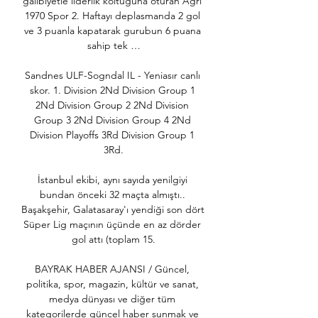
galibiyetle liderlik koltuğuna oturan Ağrı 
1970 Spor 2. Haftayı deplasmanda 2 gol 
ve 3 puanla kapatarak gurubun 6 puana 
sahip tek …

Sandnes ULF-Sogndal IL - Yeniasır canlı 
skor. 1. Division 2Nd Division Group 1 
2Nd Division Group 2 2Nd Division 
Group 3 2Nd Division Group 4 2Nd 
Division Playoffs 3Rd Division Group 1 
3Rd.

İstanbul ekibi, aynı sayıda yenilgiyi 
bundan önceki 32 maçta almıştı.. 
Başakşehir, Galatasaray'ı yendiği son dört 
Süper Lig maçının üçünde en az dörder 
gol attı (toplam 15.

BAYRAK HABER AJANSI / Güncel, 
politika, spor, magazin, kültür ve sanat, 
medya dünyası ve diğer tüm 
kategorilerde güncel haber sunmak ve 