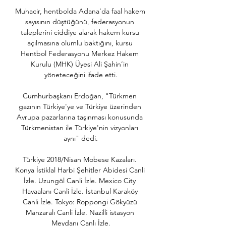
Muhacir, hentbolda Adana’da faal hakem 
sayısının düştüğünü, federasyonun 
taleplerini ciddiye alarak hakem kursu 
açılmasına olumlu baktığını, kursu 
Hentbol Federasyonu Merkez Hakem 
Kurulu (MHK) Üyesi Ali Şahin’in 
yöneteceğini ifade etti.

Cumhurbaşkanı Erdoğan, "Türkmen 
gazının Türkiye'ye ve Türkiye üzerinden 
Avrupa pazarlarına taşınması konusunda 
Türkmenistan ile Türkiye'nin vizyonları 
aynı" dedi.

Türkiye 2018/Nisan Mobese Kazaları. 
Konya İstiklal Harbi Şehitler Abidesi Canli 
İzle. Uzungöl Canli İzle. Mexico City 
Havaalanı Canli İzle. İstanbul Karaköy 
Canli İzle. Tokyo: Roppongi Gökyüzü 
Manzaralı Canli İzle. Nazilli istasyon 
Meydanı Canlı İzle.
