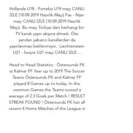
Hollanda U18 - Portekiz U19 maçı CANLI 
İZLE (10.09.2019 Hazırlık Maçı) Fas - Nijer 
maçı CANLI İZLE (10.09.2019 Hazırlık 
Maçı). Bu maçı Türkiye'den herhangi bir 
TV kanalı yayın akışına almadı. Öte 
yandan yabancı kanallardan da 
yayınlanması beklenmiyor.. Liechtenstein 
U21 - İsviçre U21 maçı CANLI İZLE …

Head to Head Statistics : Östersunds FK 
vs Kalmar FF Year up to 2019 The Soccer 
Teams Östersunds FK and Kalmar FF 
played 8 Games up to today. In this 
common Games the Teams scored a 
average of 2.3 Goals per Match.! RESULT 
STREAK FOUND ! Östersunds FK lost all 
recent 4 Home Matches of the League in 
Streaks.

Spor Toto Süper Lig 19’ncı hafta 