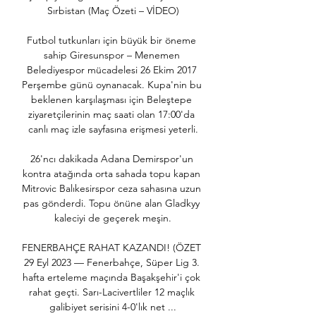
Sırbistan (Maç Özeti – VİDEO)

Futbol tutkunları için büyük bir öneme 
sahip Giresunspor – Menemen 
Belediyespor mücadelesi 26 Ekim 2017 
Perşembe günü oynanacak. Kupa'nin bu 
beklenen karşılaşması için Beleştepe 
ziyaretçilerinin maç saati olan 17:00'da 
canlı maç izle sayfasına erişmesi yeterli.

26'ncı dakikada Adana Demirspor'un 
kontra atağında orta sahada topu kapan 
Mitrovic Balıkesirspor ceza sahasına uzun 
pas gönderdi. Topu önüne alan Gladkyy 
kaleciyi de geçerek meşin.

FENERBAHÇE RAHAT KAZANDI! (ÖZET 
29 Eyl 2023 — Fenerbahçe, Süper Lig 3. 
hafta erteleme maçında Başakşehir'i çok 
rahat geçti. Sarı-Lacivertliler 12 maçlık 
galibiyet serisini 4-0'lık net ...
