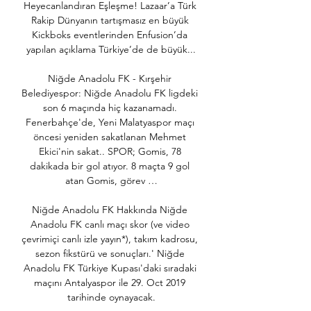
Heyecanlandıran Eşleşme! Lazaar’a Türk 
Rakip Dünyanın tartışmasız en büyük 
Kickboks eventlerinden Enfusion’da 
yapılan açıklama Türkiye’de de büyük...

Niğde Anadolu FK - Kırşehir 
Belediyespor: Niğde Anadolu FK ligdeki 
son 6 maçında hiç kazanamadı. 
Fenerbahçe'de, Yeni Malatyaspor maçı 
öncesi yeniden sakatlanan Mehmet 
Ekici'nin sakat.. SPOR; Gomis, 78 
dakikada bir gol atıyor. 8 maçta 9 gol 
atan Gomis, görev …

Niğde Anadolu FK Hakkında Niğde 
Anadolu FK canlı maçı skor (ve video 
çevrimiçi canlı izle yayın*), takım kadrosu, 
sezon fikstürü ve sonuçları.' Niğde 
Anadolu FK Türkiye Kupası'daki sıradaki 
maçını Antalyaspor ile 29. Oct 2019 
tarihinde oynayacak.
