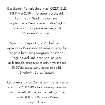
Başakşehir Fenerbahçe maçı ÖZET İZLE, 
FB 9 Mar 2019 — İstanbul Başakşehir 
Fatih Terim Stadı'nda oynanan 
karşılaşmada Yanal, geçen hafta Çaykur 
Rizespor'u 3-2 yendikleri maçın ilk 
11'inden 2 oyuncu ...

Spor Toto Süper Lig’in 28. haftasında 
oynanacak Bursaspor-İstanbul Başakşehir 
maçının bilet satış programı belirlendi. 
Yeşil-beyazlı kulüpten yapılan yazılı 
açıklamada, maçın biletlerinin yarın saat 
10.00’da satışa sunulacağı bildirildi. 
Biletlerin, Bursa Atatürk.

Laguneros de La Comarca - Fuerza Regia 
arasında 20.09.2019 tarihinde oynanacak 
olan basketball maçını izlemek için maç 
saati 04:00'da Verasport'den 
izleyebilirsiniz.
