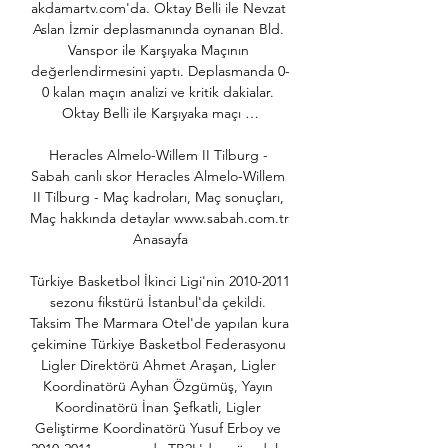
akdamartv.com'da. Oktay Belli ile Nevzat 
Aslan İzmir deplasmanında oynanan Bld. 
Vanspor ile Karşıyaka Maçının 
değerlendirmesini yaptı. Deplasmanda 0-
0 kalan maçın analizi ve kritik dakialar. 
Oktay Belli ile Karşıyaka maçı …

Heracles Almelo-Willem II Tilburg - 
Sabah canlı skor Heracles Almelo-Willem 
II Tilburg - Maç kadroları, Maç sonuçları, 
Maç hakkında detaylar www.sabah.com.tr 
Anasayfa

Türkiye Basketbol İkinci Ligi'nin 2010-2011 
sezonu fikstürü İstanbul'da çekildi. 
Taksim The Marmara Otel'de yapılan kura 
çekimine Türkiye Basketbol Federasyonu 
Ligler Direktörü Ahmet Araşan, Ligler 
Koordinatörü Ayhan Özgümüş, Yayın 
Koordinatörü İnan Şefkatli, Ligler 
Geliştirme Koordinatörü Yusuf Erboy ve 