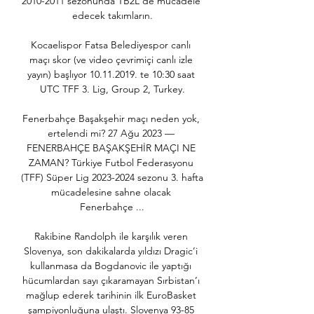
2010-2011 sezonunda TB2L'de mücadele 
edecek takımların.

Kocaelispor Fatsa Belediyespor canlı 
maçı skor (ve video çevrimiçi canlı izle 
yayın) başlıyor 10.11.2019. te 10:30 saat 
UTC TFF 3. Lig, Group 2, Turkey.

Fenerbahçe Başakşehir maçı neden yok, 
ertelendi mi? 27 Ağu 2023 — 
FENERBAHÇE BAŞAKŞEHİR MAÇI NE 
ZAMAN? Türkiye Futbol Federasyonu 
(TFF) Süper Lig 2023-2024 sezonu 3. hafta 
mücadelesine sahne olacak 
Fenerbahçe ...

Rakibine Randolph ile karşılık veren 
Slovenya, son dakikalarda yıldızı Dragic’i 
kullanmasa da Bogdanovic ile yaptığı 
hücumlardan sayı çıkaramayan Sırbistan’ı 
mağlup ederek tarihinin ilk EuroBasket 
şampiyonluğuna ulaştı. Slovenya 93-85 