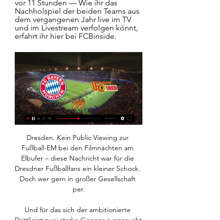
vor 11 Stunden — Wie ihr das 
Nachholspiel der beiden Teams aus 
dem vergangenen Jahr live im TV 
und im Livestream verfolgen könnt, 
erfahrt ihr hier bei FCBinside.
Dresden. Kein Public Viewing zur Fußball-EM bei den Filmnächten am Elbufer – diese Nachricht war für die Dresdner Fußballfans ein kleiner Schock. Doch wer gern in großer Gesellschaft per.

Und für das sich der ambitionierte Drittligist zwei starke Gegner ausgesucht hat: Ex-Europapokalsieger TuSEM Essen ist inzwischen eine feste Größe in der Zweiten Liga, der TuS Ferndorf will im.

Spvg. Meiderich 06/95 Tura 88 Duisburg SV RW Mülheim SGP Oberlohberg DJK Vierlinden Rheinland Hamborn Glückauf Möllen Mülheimer FC Vatangücü Genc Osman Duisburg Mülheimer SV 07 SF Hamborn 07 Viktoria Buchholz SW Alstaden Concordia…

PAX bedeutet, die Geschichte der Menschheit als Geschichte des Fortschritts zu begreifen, in der die Revolution Tradition hat. „Es ist wichtig, zur See zu fahren.“ Brechen Sie mit der Sparkasse OÖ Visualisierten Klangwolke 2018 zu neuen Ufern auf und begeben Sie sich auf eine mitreißende Reise durch Vergangenheit, Gegenwart und Zukunft!

Bis zu 30% sparen - u.a. zwei Europapokal-Spiele gratis!Du willst deinen persönlichen Platz im Telekom Dome haben, exklusive Events rum um deine Lieblingsmannschaft erleben und dir dabei noch einen. Angebot gilt bis zum 1.9.2019Zwei Wochen vor dem offiziellen Verkaufsstart könnt ihr ab sofort

[LIVE*] Bayern gegen Union im Live-Stream Thomas vor 1 Stunde — Live im TV und Online-Stream: So könnt ihr die Bundesliga-Partie zwischen Union Berlin und dem FC Bayern München am 5. Spieltag sehen.

Je länger das erste Drittel dauerte, umso ungefährlicher wurden die Angriffsbemühungen der Haie. Dem ERCI gelang es, die Kölner auf den Außenbahnen zu halten. Selbst tauchten sie regelmäßig.

Für Bremen geht es um den Anschluss an die internationalen Startplätze. Für Wetten auf das Schlagerspiel Borussia Dortmund gegen Werder Bremen gibt es zahlreiche Spezialaktionen der Sportwetten Anbieter. Wir erklären Ihnen, wo Sie die Mega-Quoten bekommen. Dortmund geht als Favorit in das Duell mit Bremen.

Alle Infos zu FC Bayern vs. 1. FC Union Berlin 30.11.2023 — FC Union Berlin könnt Ihr am Samstag um 15:30 Uhr beim Pay-TV-Sender Sky live verfolgen. Wie kann ich das Spiel auf fcbayern.com und in der App ...

Siege Enugu Rangers 9 Siege Kwara United 5 Unentschieden: 3 Torverhältnis 19 : 12 Letzte Spiele. 08.05.2019 17:00. Enugu Rangers. Enugu Rangers. 1:0. Kwara.

(Live-PR.com) 'Natürlich wollen wir weiter sportlich und wirtschaftlich gesund wachsen', so das Fazit der Abschluss-Pressekonferenz des HC Erlangen mit Dr. Carsten Bissel, dem Aufsichtsrats-Vorsitzenden und René Selke, HC-Geschäftsführer sowie Kevin Schmidt, dem Sportlichen Leiter der erfolgreichen Franken.

Haarscharf am Finale vorbei! Österreichs größte Erfolg im Fed Cup waren das Erreichen des „Final Four“ in den Jahren 2002 und 2004: Beim Debüt von Kapitän Alfred Tesar schlug Barbara Schwartz in der ersten Runde auswärts gegen die USA Monica Seles in zwei Sätzen, Evelyn Fauth sorgte gegen die verletzte Jennifer Capriati für den.

DSC4ever.de - Die Seite rund um den DSC Arminia Bielefeld. Auf DSC4ever.de bieten wir Ihnen aktuelle News, Spielberichte und Informationen rund um den DSC Arminia Bielefeld. Diskutieren Sie in zahlreichen Themen, in unserer großen Community, rund um den DSC Arminia Bielefeld.

Der erst 16-Jährige Ansu Fait trumpfte in Abwesenheit von Lionel Messi beim FC Barcelona groß auf. Auch in der Champions League gegen Borussia Dortmund könnte ihm eine Schlüsselrolle zufallen.

Spiel- und Sport-Vereine Mureck - sichten Sie alle Firmen und Unternehmen mit Adresse, Telefonnummer und ★ Bewertungen. Das Stadtbranchenbuch für Mureck zeigt Ihnen aktuell ᐅ 100 Einträge.

FC Bayern gegen Union Berlin im TV, Liveticker und vor 2 Stunden — Der FC Bayern trifft auf Union Berlin. TV, Stream oder Ticker – so können Sie das Spiel der Münchner live verfolgen.

Erich Berko kommt für Marvin Mehlem (SV Darmstadt 98) Der zweite Wechsel im Spiel bei unseren Lilien. Berko ersetzt Mehlem reiht sich aber auf der gleichen Position ein.

Bundesliga: Bayern München – Union Berlin live im TV 24.02.2023 — Am 22. Bundesliga-Spieltag treffen zwei Top-Klubs der Liga aufeinander. So sehen Sie Bayern München gegen Union Berlin live im TV und ...

Mit über 300 Orgeln aller Größen und Epochen zählt Hamburg zu den führenden Orgelstädten der Welt. Aus Anlass des 300. Todestages des bedeutenden Hamburger Orgelbauers Arp Schnitger feiert die Freie und Hansestadt das Orgeljahr 2019 mit Konzerten, Führungen, Ausstellungen - und mit der interaktiven Website www.orgelstadt-hamburg.de.

Die Basketballer des FC Bayern verspielen in Valencia fast schon die Chance auf das Viertelfinale im Eurocup. Auch die Brose Baskets Bamberg unterliegen im Duell mit Krasnodar - wenn auch knapp.

Im Jahr 2 der European Trophy wird das Teilnehmerfeld von 18 auf 24 Teams erhöht. Das bestbesetzte Clubturnier in Europa wird mit Teams aus sechs verschiedenen Ländern (Österreich, Finnland, Schweden, Deutschland, Tschechien, Slowakei) …

Soccerstand.com bietet Mannschaftsseiten (z.B. Serbien U19), Bewerbseiten (z.B. Englische Premier League), Kategorieseiten (z.B. Englischer Fußball mit allen neuesten Ergebnissen von vielen englischen Fußballbewerben - von Premier League bis hin zu semi-professionellen Bewerben) und weiters Sportseiten (z.B. Fußballergebnisse mit allen.

FC Bayern - Union Berlin live: So sehen Sie die 10.04.2021 — FC Bayern München vs. 1. FC Union Berlin heute live im TV & Stream: Wer überträgt die Bundesliga? Aktualisiert am 10.04.2021, 09:03 Uhr.

Borussia Dortmund - Werder Brema Bundesliga - 28 settembre 2019 Bundesliga – Segui LIVE su Eurosport l'incontro di Calcio tra Borussia DortErstmals seit 29 Jahren verliert Hypo Niederösterreich den Cup-Thron (Siv). „Die Spielerinnen von Hypo Niederösterreich haben geweint, als wir den Cup-Sieg geholt ha- ben. 29 Jahre lang waren sie un- geschlagen", sagt Karla Ivancok. Sie und thre beiden Schwestern Ines und Lena Sind Handballspie- lerinnen bei den MGA Fivers. Ihr

Auf zum schwarz-gelben Fußballvergnügen! Buchen Sie bei DERTOUR Borussia Dortmund Tickets online und fiebern Sie bei den Heimspielen live im Stadion mit. Wir bieten Ihnen Eintrittskarte und Hotelübernachtung im Reisepaket. Also: Trikot an, Schal um den Hals und die Vereinsfahne geschwungen – Karten für Borussia Dortmund gibt es hier!

Herta Müller - International bekannt geworden ist die rumäniendeutsche Schriftstellerin Herta Müller durch ihren 2009 veröffentlichten Roman „Atemschaukel“, in dem sie die Deportation eines jungen Mannes in ein.... Finde das Event Deiner Wahl bei Reservix - Tickets einfach und bequem online bestellen.

Wie kann ich FC Bayern gegen Union Berlin im TV und vor 11 Stunden — Wie ihr das Nachholspiel der beiden Teams aus dem vergangenen Jahr live im TV und im Livestream verfolgen könnt, erfahrt ihr hier bei FCBinside.

USV Atzenbrugg - USC Schweiggers 0:2 Ein Tag vor dem Abflug nach Georgien zum Rapid-Spiel mussten man den Abschied natürlich feiern. Nicht aber in Form von einer Party, sondern eines Grounds.

"Hmmmm Schwenningen vs Mannheim 6-1 Mannheim vs Iserlohn 5-7 Haie vs Mannheim 2-1 OT Mannheim vs Krefeld 3-6 oder mit den Worten unserer PR Abteilung "keiner kassiert so wenig Tore gegen Mannheim wie die Haie !"". "So sehen wir.

Berlin (dpa/bb) – Die Eisbären Berlin können sich in der Deutschen Eishockey Liga (DEL) weiter auf ihre Heimstärke verlassen. Am Sonntagabend besiegten sie die Nürnberg Ice Tigers mit 6:2 (1:1, 1:0, 4:1) und gewannen damit auch ihr fünftes Saisonspiel in eigener Halle. In einer zerfahrenen Begegnung hatten die Berliner ein deutliches.

Marvin Vogel,Tom Reev 00ay5IQVYO31RuQ7ZBH65y EDM Embassy Die Australierin - Von Hamburg nach Sydney, Teil 262 Ulrike Renk 20180511 00bjgAoHMidZEiqGVZ04Os Aufbau Verlag NY Dark Blue Oxytronix 00cQafoswM1CGdK9JBfu4S Kanakland Records Tube Riding - Radio Edit Andreas Cremer,Philipp Handke Traumton 00d9gV4PPP9FyLAUFZTqkp We Love House Save a Prayer John Taylor James Alleman & …

Unser neuester Infoletter ist online. Schauen Sie rein! Abonnieren . Personal Training. Wir bieten in den Studios Dübendorf, Zürich Tiefenbrunnen, Zürich Central und Meilen Personal Training an. Weitere Informationen . Group-Fitness-Events. 10.11.2019 Wädenswil Gelbbandagen-Workshop .

FC Bayern München: Wo läuft FCB vs. Union Berlin heute 02.12.2023 — Der FC Bayern München empfängt zum 13. Spieltag der Bundesliga am heutigen Samstag Union Berlin. Doch wo läuft die Partie überhaupt im TV ...

Products on sale from our Online Shop. Sale!. Schaffhauser­strasse 120 8057 Zürich. Openinghours Mon - Fri 9.00 Uhr - 18.30 Saturday 9.00 Uhr - 16.00. Tele­fon +41 44 363 11 63 Email info@nishishop.ch. Nishi Japan Shop 2. Falkenstrasse 26 8008 Zürich.

FC Bayern München - Union Berlin im TV und Livestream vor 2 Tagen — Der Sender zeigt am 1., 17. und 18. Spieltag je eine Begegnung live im TV. DAZN zeigt dahingegen alle Freitagsspiele, die in der Regel um 20.30 ...

Wien. Arztsuche Barrierefrei. Quick Links. Notdienste . In dringenden Fällen wenden Sie sich bitte telefonisch an den Ärztenotdienst unter 141. Verbinden Sie sich mit uns: Verbinden Sie sich mit uns: Österreichische Ärztekammer, Weihburggasse 10-12, A-1010 Wien, Tel: 01-51406-0 .

6 Immobilien zum Kauf in Gralla. Auf der Karte von Gralla können Sie Ihre Suche weiter verfeinern. Diese Gewerbeimmobilie im Einkaufszentrum wurde 2009 errichtet und ist seit Anbeginn an...

FC Bayern München gegen 1. FC Union Berlin heute live 26.02.2023 — Bundesliga Übertragung: Wer zeigt Bayern München gegen Union Berlin live im TV und Stream? Am 22. Spieltag der Bundesliga kommt es zum Duell ...

Sonntag, 19. Oktober 2014 / Nr. 42 Zentralschweiz am Sonntag Regionalsport 29 «Playoffs müssen das Ziel sein» VOLLEYBALL Beim NLA-Frau-enteam des FC Luzern ist nicht

Der VfL Wolfsburg und der FC Bayern München stehen im Viertelfinale der UEFA Women´s Champions League. Nach den klaren Hinspielsiegen ging es in den Rückspielen allerdings ein wenig knapper zur …

Eishockey Ergebnisse d