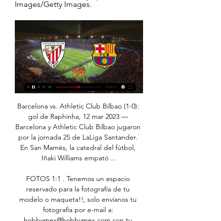
Images/Getty Images.
Barcelona vs. Athletic Club Bilbao (1-0): gol de Raphinha, 12 mar 2023 — Barcelona y Athletic Club Bilbao jugaron por la jornada 25 de LaLiga Santander. En San Mamés, la catedral del fútbol, Iñaki Williams empató ...

FOTOS 1:1 . Tenemos un espacio reservado para la fotografía de tu modelo o maqueta!!, solo envíanos tu fotografía por e-mail a: hobbymex@hobbymex.com con tu nombre, edad, ciudad y una breve descripción de tu maqueta además de que elementos y técnicas utilizaste, no importa si no tienes mucha experiencia, lo que nos importa es que TU lo.

Ofertas de vuelos baratos de Santo Domingo República Dominicana a Dubai Emiratos Árabes Unidos. Encuentra las mejores ofertas de vuelos desde Santo Domingo República Dominicana a Dubai Emiratos Árabes Unidos y reserva tu billete de avión con Viajes el Corte Inglés.

Segundo tiempo | América vs Veracruz se miden HOY (EN VIVO ONLINE vía Azteca 7 y Univisión) por la fecha 17 del Torneo Clausura de la Liga MX …

Transmisión en vivo Toronto Blue Jays vs New York Yankees | MLB Live Blue Jays vs Yankees. 43 18161. blue; en; jays; live; mlb; New York Yankees vs Toronto Blue Jays; toronto; Toronto Blue Jays vs New York Yankees; transmisión; vivo; yankees; york; 43 replies to this post. Rolando Sanchez Perez. Ago 30, 2014 at 6:00 pm Reply. muy buena.

Athletic Club vs Barcelona en vivo El fútbol en el continente europeo esta volviendo a comenzar, y la bola vuelve a rodar en España, con grandes partidos que nos mantendrán pegados a la pantalla. Este domingo 23 de agosto, pasado el mediodía, se jugará uno de los partidos más importantes del día, y seguramente de toda la fecha, y es el que disputarán Athletic Club vs Barcelona.

Bienvenidos a AUVASA! Autobuses Urbanos de Valladolid pone a su disposición toda la información de líneas, recorridos, horarios, datos de interés y las últimas noticias de nuestro servicio de transporte de viajeros en la ciudad de Valladolid.

Banco Industrial, S. A. julio de 2003 – Actualidad 16 años 5 meses.. Universidad de San Carlos de Guatemala. Licenciatura, Contador Público y Auditor. 2003 – 2013. Aptitudes y validaciones Únete a LinkedIn para ver las aptitudes, las validaciones y el perfil completo de Fredy.

Guinea Ecuatorial alcanzó la independencia en fecha tardía respecto al contexto. España en el momento de la transmisión de poderes y, a continuación, en la salida del nuevo país de la fuerza militar española que allí había permanecido, tras la.

VER HOY Barcelona vs. Athletic Bilbao EN VIVO y - Bolavip 17 ene 2021 — ¿Cómo ver EN VIVO y EN DIRECTO Barcelona vs. Athletic Club? El encuentro será transmitido EN DIRECTO para España por #Vamos (8 y 45), M.

El Ministro de Turismo de Argentina pasó por el stand de Perú en FIT y elogió la gastronomía. En el marco de la FIT 2017 y en su recorrido por los diferentes stands, el Ministro de Turismo de la Nación Gustavo Santos eligió deleitarse con la gastronomía peruana.

Consulta los datos del partido Antofagasta vs. Cobreloa en la competición Copa Chile MTS 2017 con comentarios en directo en AS.com. Consulta los datos del partido Antofagasta vs. Cobreloa en la competición Copa Chile MTS 2017 con comentarios en directo en AS.com.

En la categoría Servicios personales Canto Grande (Lima) encontrarás más de 1 000 anuncios, por ejemplo: escorts, gigolos o servicios de compañia.

RESERVA A) POR TELÉFONO AUTOMÁTICO: llama al número 807 517 800 y sigue las instrucciones que se indican.. Vikingur Gota KL Klaksvik NSI Runavik B36 Torshavn KL Klaksvik. Primera Primera Primera Primera. ISRAEL 25 Feyenoord (RÓTERDAM) Feyenoord Ajax PSV Vitesse FC Utrecht Vitesse.

Web Oficial del FC Barcelona Web oficial del FC Barcelona. Todas las noticias relacionadas con el Barça, venta de entradas, servicios al socio y las peñas e información sobre el club.

El equipo de La Línea ha dejado la portería a cero en once de sus quince compromisos. Fuera de casa, solo el líder, la UD Melilla, ha sido capaz de acertar con la portería albinegra y lo hizo tres veces. UCAM, Almería, Atlético Sanluqueño, Badajoz, Ibiza, San Fernando y Talavera fracasaron en el intento, según datos del diario Europa Sur.

Información: El resultado Sarmiento de Junín vs. Brown de Adrogué de Fútbol de Argentina se muestra en tiempo real. Si la transmisión en vivo y en directo no se encuentra disponible, el resultado será actualizado apenas finalice el partido. El horario Sarmiento de Junín vs. Brown …

Somos una empresa chilena líder en el rubro de los remates en línea. Con más de 10 años de experiencia, nuestro éxito y prestigio se sustenta en resultados obtenidos producto de la eficiencia, calidad y capacidad de nuestro equipo formado por más de 30 profesionales que trabajan en la planificación y desarrollo de subastas informadas, transparentes, competitivas y confiables.

Liga MX Comentarios en directo del Morelia v América 2 de marzo de 2019, incluyendo todas las estadísticas y eventos clave del partido, actualizado al instante.

Sólo en casos excepcionales, sobre todo hacia fines del período jesuita, se comienzan a observar algunas ocasiones en las que los caciques saltearon a los padres misioneros y buscaron entablar contacto directo con los funcionarios. Uno de esos casos fue el cacique Cithaalin que más de un dolor de cabeza le dio a los misioneros de San Javier.

En Directo: Real Sporting de Gijón SAD - Real Club Deportivo de La Coruña SAD. Partido de LaLiga SmartBank 2019-2020. Últimas noticias, clasificación, resultados y mucho más de LaLiga SmartBank en El Diario Montañes

Los olmecas de tabasco dieron a conocer sus nuevos uniformes,. Sigue en vivo transmisión de la elección de la flor de oro Tabasco 2019. Olmecas presenta logo,. En tanto, los duelos contra Leones de Yucatán se efectuarán del 22 al 24 de marzo sin sedes mencionadas.

Y nuevamente, labradores, gauchos llaneros, viñateros, carreteros, campesinos todos, vuelven a dejar sus herramientas de trabajo y formar el ejército de La Rioja a las órdenes del general Quiroga, para enfrentar al ejército de “los que profesan el oficio de la muerte”. Facundo se …

Barcelona en directo online Athletic Club - Barce hace 7 minutos — Athletic - Barcelona en directo online Athletic Club - Barcelona de la Copa del Rey: horario y 24 enero 2024 2:40:26ATHLETIC vs FC BARCELONA ...

pre Athletic Club-FC Barcelona I 1/4 Copa 2023-24 - YouTube YouTube YouTube 15:08 YouTube Athletic Club Hace 12 horas Hace 12 horas

Ver el infográfico sobre De Treffers vs VV IJsselmeervogels - Sporticos.com - es un servicio web que presenta la información de los partidos de futbol por medio de atractivos infográficos . Cookies policy This website uses cookies for constant improvement of functioning of the service.

Dpto. de Ingenieria de Comunicaciones Universidad de Cantabria 279 Capítulo 9 Líneas de Transmisión Introducción Las líneas de transmisión confinan la energía electromagnética a una región del espacio limitada por el medio físico que constituye la propia línea, a diferencia de

River Plate vs. Cerro Porteño EN VIVO por Copa Libertadores 2019 | Se disputa el último partido de cuartos de final (vuelta) EN DIRECTO desde el Estadio General Pablo Rojas, conocido como 'La Olla', en Paraguay, a partir de las 5:15 p.m. vía Fox Sports | ONLINE por Facebook Watch y El Popular

[[En vivo-]>>] Ver Athletic contra Barcelona en vivo Ver EN hace 2 horas — 22 oct 2023 — Fecha, horario, cómo ver en vivo y en directo en televisión y cómo seguir online el Barcelona-Athletic, correspondiente a la ...

Diseño Paginas Web Colegios Colombia * Periodico Estudiantil * Integra Sistema Notas * Galerias Fotos * Eventos Academicos * Directorio Docentes * Historia, escudo, himno * Blog del Colegio * Redes sociales; En educolombia creamos la Pagina Web para su Colegio por $ 800.000 pesos .

Barcelona vs Athletic Bilbao EN VIVO. Juego del Barça hoy 30 oct 2023 — Barcelona vs Athletic Bilbao EN VIVO. Juego del Barça hoy - LaLiga 2023 Sigue el resultado del Barça - Athletic Bilbao En Directo Online.

Busca empleo en Berazategui, Buenos Aires en el 2019 en la bolsa de trabajo más grande de Argentina. Encuentra ofertas de trabajo y avisos de las mejores empresas, sólo en Bumeran.

Con Paolo de titular y pateando el primer penal de la tanda, Internacional derrotó a Palmeiras por 5-4 y clasificó a las semifinales de la Copa de Brasil. En tiempo regular igualó la serie ganando 1 …

Medellín y Bogotá mandan: los últimos 15 campeones de Liga se coronaron en El Campín o el Atanasio Junior se coronó campeón de la Liga Águila 2019-I tras vencer a Pasto en la final, partido que se disputó en el estadio El Campín.

Dirección, número telefónico y email para Embajada de Estados Unidos en Ciudad de Panamá, Panamá. Incluye un foro donde se puede discutir de Embajada.

En directo Athletic-Barça vídeo del partido FC Barcelona 1 hace 2 horas — El Athletic recibe FC BARCELONA VS ATHLETIC BILBAO EN VIVO - YouTube YouTube YouTube 4:24:59 YouTube Barça Hoy 22 oct 2023 22 oct 2023 ...

Transmisión en Vivo de Radio Corporacion 25 de Octubre 2019. Transmisión en Vivo de Radio Corporacion 30 de Octubre 2019. Más de 500 paquetes alimenticios fueron distribuidos a presos políticos y excarcelados. Felix Maradiaga brinda declaraciones.#AsiComoSuena. Fernando del Rincon hace un llamado a Daniel Ortega.

Increíble pero real, Liverpool y Tottenham serán los finalistas de esta Champions League. ¿Cuándo se juega la final de la UEFA Champions League? El partido de Tottenham vs Liverpool por la final de la UEFA Champions League 2019 se jugará el sábado 1 de junio en el Wanda Metropolitano de Madrid. Horario del partido según cada país:

DEFUNCIONES*Pablo Casals Bustos*Francisco de Borja Coo Lyon*René Echavarri Otiñano*Isabel del Carmen Flores Valdés*Arturo Juan Foden de la Barra*Zulema García Castillo vda. de Schutz*Héctor Manuel González Pavez*José Luis Feder Katz Lyon*Sergio León Hoffmann*Emelina Bethzide Millán García*Norma Ohlsen Vásquez vda. de Figueroa*Miriam.

Perfil. Radio 