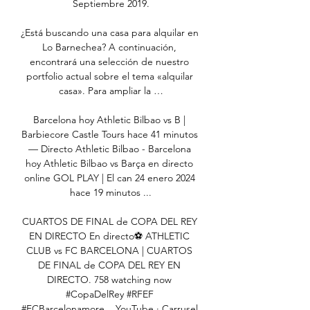
Septiembre 2019.

¿Está buscando una casa para alquilar en 
Lo Barnechea? A continuación, 
encontrará una selección de nuestro 
portfolio actual sobre el tema «alquilar 
casa». Para ampliar la …

Barcelona hoy Athletic Bilbao vs B | 
Barbiecore Castle Tours hace 41 minutos 
— Directo Athletic Bilbao - Barcelona 
hoy Athletic Bilbao vs Barça en directo 
online GOL PLAY | El can 24 enero 2024 
hace 19 minutos ...

CUARTOS DE FINAL de COPA DEL REY 
EN DIRECTO En directo⚽️ ATHLETIC 
CLUB vs FC BARCELONA | CUARTOS 
DE FINAL de COPA DEL REY EN 
DIRECTO. 758 watching now 
#CopaDelRey #RFEF 
#FCBarcelonamore ...YouTube · Carrusel 