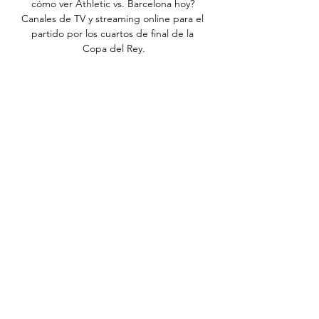
cómo ver Athletic vs. Barcelona hoy? 
Canales de TV y streaming online para el 
partido por los cuartos de final de la 
Copa del Rey.

directo*VER Athletic vs Barcelona en 
VIVO Gratis TV hace 3 horas — Athletic - 
Barcelona en directo, el partido de 
cuartos de final de la Copa del Rey en 
vivo online. Los 'leones' reciben al 
conjunto azulgrana deseando que ...

Partidazo en Vitoria para comenzar la 
temporada. El Real Madrid de Pablo Laso 
y el Barça Lassa de Bartzokas se ven las 
caras en la segunda semifinal de la 
Supercopa Endesa, con lo que el 
ganador luchará mañana por el título 
frente al Herbalife Gran Canaria, verdugo 
del Laboral Kutxa. Los blancos ya no 
tienen en sus filas al Chacho.
