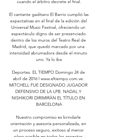
cuando el árbitro decrete el final.

El cantante gaditano El Barrio cumplió las 
expectativas en el final de la edición del 
Universal Music Festival, ofreciendo un 
espectáculo digno de ser presenciado 
dentro de los muros del Teatro Real de 
Madrid, que quedó marcado por una 
intensidad abrumadora desde el minuto 
uno. Ya lo iba

Deportes. EL TIEMPO Domingo 24 de 
abril de 2016 l www.eltiempo.com.ve. 
MITCHELL FUE DESIGNADO JUGADOR 
DEFENSIVO DE LA LPB. NADAL Y 
NISHIKORI DIRIMIRÁN EL TÍTULO EN 
BARCELONA

Nuestro compromiso es brindarle 
orientación y asesoría personalizada, en 
un proceso seguro, exitoso al menor 
plazo posible en todos los aspectos 