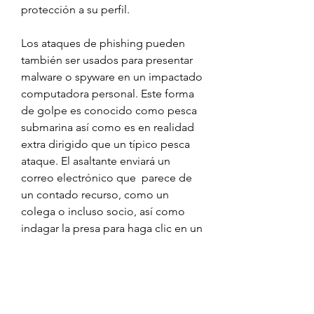
protección a su perfil.
Los ataques de phishing pueden 
también ser usados para presentar 
malware o spyware en un impactado 
computadora personal. Este forma 
de golpe es conocido como pesca 
submarina así como es en realidad 
extra dirigido que un típico pesca 
ataque. El asaltante enviará un 
correo electrónico que  parece de 
un contado recurso, como un 
colega o incluso socio, así como 
indagar la presa para haga clic en un 
enlace o descargar e instalar un 
complemento. Cuando la sufridor lo 
hace, el malware o el spyware 
ingresa a su PC, proporcionando la 
enemigo accesibilidad a detalles 