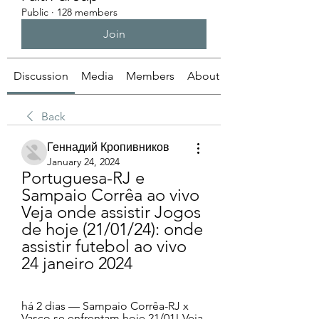
Public
·
128 members
Join
Discussion
Media
Members
About
Back
Геннадий Кропивников
January 24, 2024
Portuguesa-RJ e 
Sampaio Corrêa ao vivo 
Veja onde assistir Jogos 
de hoje (21/01/24): onde 
assistir futebol ao vivo 
24 janeiro 2024
há 2 dias — Sampaio Corrêa-RJ x 
Vasco se enfrentam hoje 21/01! Veja 