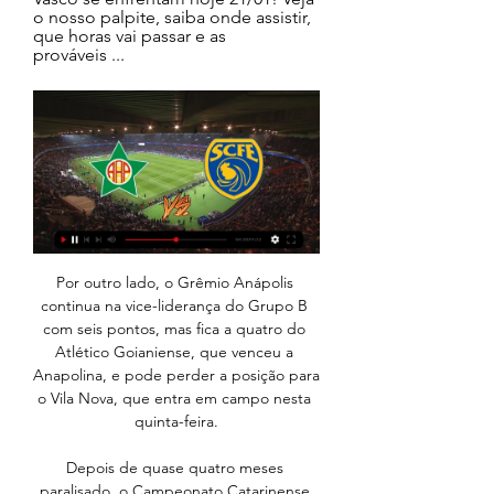
o nosso palpite, saiba onde assistir, 
que horas vai passar e as 
prováveis ...
Por outro lado, o Grêmio Anápolis continua na vice-liderança do Grupo B com seis pontos, mas fica a quatro do Atlético Goianiense, que venceu a Anapolina, e pode perder a posição para o Vila Nova, que entra em campo nesta quinta-feira.

Depois de quase quatro meses paralisado, o Campeonato Catarinense voltará a ser realizado. A partir desta quarta-feira (8), o estadual retoma a edição 2020. Afinal, é hora de dar início ao mata-mata da competição, onde todos os 10 times participantes começam a definir seus futuros. Para melhorar, os clientes da casa de apostas Betsul acompanham tudo isso de perto, com transmissão ao.

Como assistir Juventus-SC x Figueirense na Internet O confronto será transmitido na internet, acompanhe ao vivo e fique por dentro de tudo que rola na partida através do seu celular, tablet e PC. Para isso, deverá acessar o site futebolcatarinense.tv (Clique Aqui) que vai realizar a transmissão online.

Qual é o grupo da morte na Série D? . 1: Atlético-AC, Galvez, Rio Branco-AC, Fast, Bragantino-PA, Independente de Tucuruí, Vilhenense e o vencedor de...

Como diz o ditado: “panela velha é que faz comida boa”. Neste domingo, em pleno Independência, Ricardo Oliveira tratou de justificar o dito popular pelo Atlético-MG. Na estreia do Galo no Campeonato Mineiro, o atacante marcou três vezes na goleada sobre o Boa Esporte por 5 a 0. Completaram o placar o equatoriano Cazares e o volante Elias.

Num país em que a ditadura usava a censura como arma preventiva e a polícia política como arma repressiva, o beautiful game era muito mais do que um jogo.Era uma forma de liberdade. Não perca, este domingo pelas 20:15, o jogo entre a Académica e o Benfica a contar para a 4ª Jornada do Campeonato Nacional.

Vasco da Gama Goiás live score (and video online live stream) starts on 10.3.2020. at 22:00 UTC time at São Januário, Rio de Janeiro, Brazil in Copa do Brasil, Brazil.

2:Campeão Sul: Cascavel Futebol Clube em 1970,Grêmio Esportivo Oeste em 1968 e Operário Ferroviário Esporte Clube em 1969. 3:Campeão Norte: Cianorte Assessoria Física e Educativa em 1968,Jandaia Esporte Clube em 1969 e União Platinense de Esportes em 1970. 4:Em 1992(*) Em 1992 foi disputado dois campeonatos:

Afogados da Ingazeira, PE, 16 (AFI) - Em meio à paralisação do futebol nacional por conta da pandemia de covid-19, o novo coronavírus, o Afogados da Ingazeira segue fazendo uma reformulação total em s. Fonte: Futebol Interior

Chapecoense x Figueirense Transmissão Ao Vivo. Nosso site permite que você Assista Figueirense vs Chapecoense Ao Vivo também em Tela Cheia. Como resultado, você pode assistir no computador, notebook, tablet ou smartphone. Se quiser, você pode também ver Chapecoense x Figueirense Ao Vivo …

Onde assistir Andirá x Plácido de Castro na TV. A partida não será transmitida na TV. Onde assistir Andirá x Plácido de Castro na Internet. O confronto será transmitido na internet, acompanhe ao vivo e fique por dentro de tudo que rola na partida através do seu celular, tablet e PC.

Alameda Dr. Francisco Sá Carneiro, Centro Coordenador de Transportes, 4760-038, V. N. de Famalicão Telefones 252322848 e 52376323, Fax 252376324 Telemóvel 919594527 Email: secretaria.famalicao@adfa.org.pt. Serviços prestados. Informações e apoio no preenchimento de documentação diversa, IRS.

a satira de gil vicente, no auto da barca do inferno, limita-se a individuos ou focaliza em classes, grupos ou instiruiçoes sociais? qe classe social gil vicente critica em sua obra (no auto da barca do inferno)? pode-se dizer qe os personagens do auto na barca no inferno sao alegoricas? porqe? me ajudem porfavor eu nao consegui responde essas perguntas. sem respostas idiotas.

Fluminense x Portuguesa-RJ: onde assistir e escalações há 2 dias — Veja onde assistir e escalações de Fluminense x Portuguesa-RJ pelo Campeonato Carioca. Sampaio Corrêa-RJ x Vasco: onde assistir e escalações ...

O Avaí pulou para a liderança do Campeonato Catarinense ao vencer fora de casa a Chapecoense por 3 a 1, neste domingo. Com 100% de aproveitamento no segundo turno da competição, o Leão lidera com nove pontos, enquanto a equipe de Chapecó aparece na penúltima posição, com apenas um. Em um duelo de velocidade das […]

Sevilla - Olympique de Marseille. 12:25. CANLI. Atletico Mineiro - Junior Barranquilla. 12:25. CANLI.. MAÇ ÖZETLERİ Spartak Moscow 1 – 0 Sochi. Bayern München 3 – 0 Anderlecht. Malaga 2 – 0 Barcelona. Manchester United 4 – 0 Everton. Napoli 3 – 1 Lazio.

Gil Vicente Ver eventos: Mais informações: Dom: 08/03/20: PRL: Gil Vicente 1 - 1 Santa Clara Ver eventos: Mais informações: Qua: 03/06/20: PRL: Portimonense 20 : 00: Gil Vicente Ter: 09/06/20: PRL: Gil Vicente …

Após reunião da Federação Catarinense de Futebol, ficou definido que o estadual será retomado no dia 8 de julho; a primeira partida será Criciúma x Marcílio Dias Redação ND, Florianópolis 09/06/2020 às 22h45 - Atualizado Há 2 meses

Portuguesa-RJ x Sampaio Corrêa: Onde assistir a Copa do 15 de mar. de 2022 — Veja onde assistir ao jogo da Copa do Brasil 2022 hoje entre Portuguesa-RJ x Sampaio Corrêa ao vivo na TV e Online: Transmissão ao vivo na TV: O ...

Atlético Goianiense Sportinforma / Lusa · Brasileirão Serie A · 12 ago 2020 18:56 COVID-19: CBF autoriza Atlético Goianiense a jogar com quatro jogadores positivos

A RTP 1 vai transmitir jogos da Seleção Nacional e alguns jogos das taças em Portugal. A SIC vai transmitir alguns jogos da Liga Europa, principalmente das equipas Portuguesas. O novo "Canal 11" da Federação Portuguesa de Futebol (FPF), iniciou transmissão em Agosto de 2019, está disponivel nos operadores de televisão MEO, Vodafone e NOS.

Resumo. Este trabalho relata uma experiência de extensão universitária que teve como objetivo integrar e divulgar os cursos de saúde da Universidade Estadual de Roraima (UERR), com foco em estudantes que estão concluindo o ensino médio ou cursando cursinhos pré-vestibulares.

O Hospital Nossa Senhora das Neves está ofertando 40 oportunidades de emprego em João Pessoa. Vagas são de estágio, cargo efetivo e banco de talentos. Para estágio, está sendo oferecido o cargo de técnico de segurança do trabalho. Para o banco de talentos, há oportunidades em técnico de enfermagem e enfermeiro. Para as funções de […]

Informações para nos contatar, mapa e direções, formulário para nos contatar, horário de funcionamento, serviços, classificações, fotos, vídeos e anúncios de Anexo Sara Nossa Terra Cianorte - Zona 06, Igreja evangélica, Avenida América, Cianorte.

Sampaio Corrêa-RJ x Vasco: onde assistir e escalações há 4 dias — Veja onde assistir e escalações de Sampaio Corrêa-RJ x Vasco pelo Campeonato Carioca Onde assistir Sampaio Corrêa-RJ x Vasco ao vivo? O jogo ...

Paulistão Paulistão: Narrador do SporTV desafia jogador do Red Bull Brasil e quase tem que ir embora da transmissão; Entenda. Narrador Daniel Pereira, do SporTV, desafiou o jogador Pio do Toro Loko a uma falta de longa distância, e ele se decepcionou.

jogos Sampaio Corrêa-RJ ao vivo, tabela, resultados E. Sampaio Corrêa-RJ. Portuguesa-RJ. 0. 1. 30.08.2023. D. BRASILCarioca 2 Junte-se a nós em Melbourne e veja até onde irão as potências da WTA, Aryna ...

Fluminense x Portuguesa-RJ: saiba onde assistir ao há 3 dias — Fluminense x Portuguesa-RJ é um dos embates do Campeonato Carioca 2024 válidos pela segunda rodada do primeiro turno; veja como acompanhar a ...

Encontre tudo para Camisa Sesc Rio Volei - Esportes e Fitness no Mercado Livre Brasil.. Mini Estádio Botafogo 2019 Engenhão Rio Maquete Para Montar . R$ 69. 12x R$ 5 75 sem juros .. Camisa Cruzeiro Sada Feminina Volei 17/18 Ryl Tam: Pmg . R$ 169 90. 12x R$ 14 16 sem juros .

O técnico Renato Gaúcho elogiou o bom aproveitamento do ataque do Grêmio que, apesar de não ter criado muitas chances, foi efetivo e garantiu a vitória por 1 a 0 sobre o Ceará

No LANCE você acompanha o dia a dia do Corinthians. Denílson brinca e sugere que Diniz use time Sub-23 para não ajudar o Corinthians: 'Dá uma descansada'

Transmissão ao vivo de Sampaio Corrêa x Vasco pelo Carioca há 2 dias — Flamengo x Cruzeiro: veja onde assistir e horário do jogo da Copinha. 22/01/2024 04h00 · Futebol. Paulistão começa com falha técnica, golaços de ...

A bola voltou a rolar no Campeonato Catarinense na noite desta quarta-feira depois de quase quatro meses paralisado por conta da pandemia do novo coronavírus. Pelas quartas de final, a Chapecoense saiu na frente do Avaí, enquanto Criciúma e Marcílio Dias empataram sem gols.Na Arena Condá, a Chapecoense deu um importante passo rumo à semifinal ao ganhar do Avaí por 2 a 0.

Copa SP: Figueirense encara o Palmeiras com transmissão pelo SporTV e ESPN Polidoro Junior | 14 de janeiro de 2019 Estão definidos os primeiros confrontos das oitavas de final da 50ª Copa São Paulo de Futebol Júnior após os jogos deste domingo (13).

Jogos de hoje (21/01/24): onde assistir futebol ao vivo há 3 dias — Portuguesa — 18h — Paulistão Play e CazéTV (YouTube). Campeonato Carioca – 2ª rodada. Fluminense x Portuguesa/RJ — 16h — Band, Bandplay ...

Com 29 anos, por diversas vezes Julio Cesar enfrentou o Grêmio em Porto Alegre. Em todas elas, gostou do que viu. Principalmente devido à torcida de inspiração sul-americana, que não para de cantar; também pelo estádio e pela consequente estrutura do clube; e ainda em razão da própria capital gaúcha.

SC Internacional x Atlético GO Brasileirão 2020 PES20 ( Primeira Rodada ) MTHMALTA. Loading. Santos x SC Internacional Copa Do Brasil 2020 PES20 (quartas) - Duration: 10:34.

Sampaio Corrêa-RJ x Vasco Palpites - Saiba Onde Assistir há 2 dias — Sampaio Corrêa-RJ x Vasco se enfrentam hoje 21/01! Veja o nosso palpite, saiba onde assistir, que horas vai passar e as prováveis ...

URT x América-MG terá transmissão ao vivo hoje. Esportes Campeonato Mineiro Campeonatos regionais. URT x América-MG terá transmissão ao vivo hoje. Por Milena Em 29 de julho de 2020. 0.

O Corinthians informou, na noite deste domingo (26), que o atacante