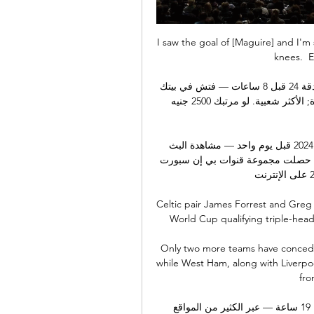
I saw the goal of [Maguire] and I'm
knees.  E
بث مباشر مباراة تونس ضد جنوب افريقيا بدون تقطيع - الغردقة 24 قبل 8 ساعات — فتش في بيتك 
عن سبح قديمة وبيعها بأعلى سعر في مصر. الأكثر مشاهدة; الأكثر شعبية. لو مرتبك 2500 جنيه 
القنوات الناقلة لمباراة تونس وجنوب أفريقيا بكأس أفريقيا 2024 قبل يوم واحد — مشاهدة البث 
المباشر لمباراة تونس وجنوب أفريقيا في كأس أفريقيا 2024. حصلت مجموعة قنوات بي إن سبورت 
على حقوق كأس أمم أفريقيا 2024 على الإنترنت ...

Celtic pair James Forrest and Greg 
World Cup qualifying triple-heade
Only two more teams have conceded
while West Ham, along with Liverpoo
fro
نتيجة مباراة تونس وجنوب أفريقيا الان يلا شوت 24/1 قبل 19 ساعة — عبر الكثير من المواقع 