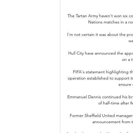
The Tartan Army haven't won six c
Nations matches in a r
I'm not certain it was about the pro
we
Hull City have announced the appo
on a t
FIFA's statement highlighting t
operation established to support t
ensure e
Emmanuel Dennis continued his bre
of half-time after
Former Sheffield United manager 
announcement from th