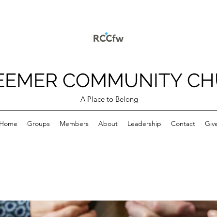
EEMER COMMUNITY C
A Place to Belong
Home
Groups
Members
About
Leadership
Contact
Giv
p