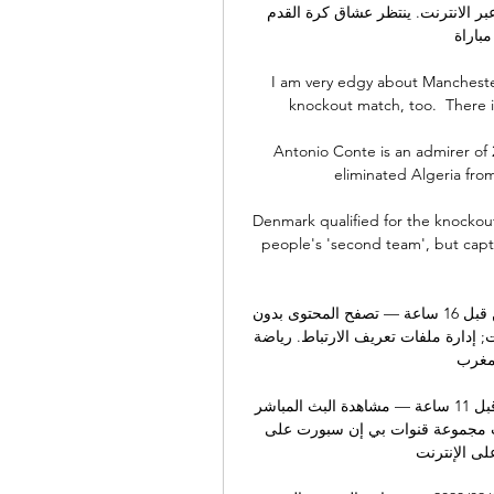
والمنصات التي توفر خدمة البث المباشر لمشاهديها مجانا عبر الانترنت. ينتظر عشاق كرة القدم 
مباراة
I am very edgy about Mancheste
knockout match, too.  There i
Antonio Conte is an admirer of 
eliminated Algeria from
Denmark qualified for the knocko
people's 'second team', but captai
منتخب تونس: الفوز على جنوب أفريقيا أو الخروج المبكر من قبل 16 ساعة — تصفح المحتوى بدون 
إنترنت; إدارة ملفات تعريف الارتباط. رياضة Le Maroc affronte la Zambie à la CAN
المغرب
مباشرمباراة منتخب تونس ضد جنوب أفريقيا فى كأس أمم قبل 11 ساعة — مشاهدة البث المباشر 
لمباراة تونس وجنوب أفريقيا في كأس أفريقيا 2024 حصلت مجموعة قنوات بي إن سبورت على 
حقوق كأس أمم أفريقيا 2024 على الإنترنت