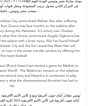
منتخب مصر وتونس، باعتبار ...

cheter City centre-back Nathan Ake after suffering 
. Kurt Zouma may face months on the sideline after 
jury during the Hammers' 3-2 victory over Chelsea. 
's other first-choice centre-back Angelo Ogbonna has 
 the season with a knee injury. Ake has found himself 
ester City and the Sun reveal that West Ham will 
on loan in the winter transfer window by offering him 
first-team football.

gust 28 and Hazard last started a game for Madrid on 
inst Sheriff.  The Welshman remains on the sidelines 
ternational duty and Hazard is in contention to play 
re is what the aforementioned Ancelotti has had to 
say.    

في ختام منافسات الم ...
