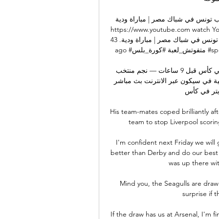
وني لاعب تونس في شباك مصر | مباراة ودية
https://www.youtube.com watch Yo
هدف عالمي من عيسى العيدوني لاعب تونس في شباك مصر | مباراة ودية. 43K views · 3 months 
ago #متفوتش_لعبة #كورة_بلس #sportsmore ... YouTube kora plus 12‏/09‏/2023 12‏/09‏/2023

مشاهدة مباراة تونس وجنوب إفريقيا يلا شوت بث مباشر في كأس قبل 9 ساعات — نجم منتخب 
مصر يصاب بارتجاج في المخ مصر تواجه الكونغو الديمقراطية في سيكون عبر الانترنت بث مباشر 
تويتر في كأس
His team-mates coped brilliantly af
team to stop Liverpool scorin
I'm confident next Friday we will 
better than Derby and do our best 
was up there wit
Mind you, the Seagulls are draw 
surprise if t
If the draw has us at Arsenal, I'm f