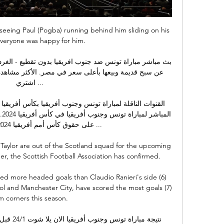
 seeing Paul (Pogba) running behind him sliding on his 
veryone was happy for him. 

اشتري ...

Taylor are out of the Scotland squad for the upcoming 
r, the Scottish Football Association has confirmed. 

 more headed goals than Claudio Ranieri's side (6) 
l and Manchester City, have scored the most goals (7) 
m corners this season. 
