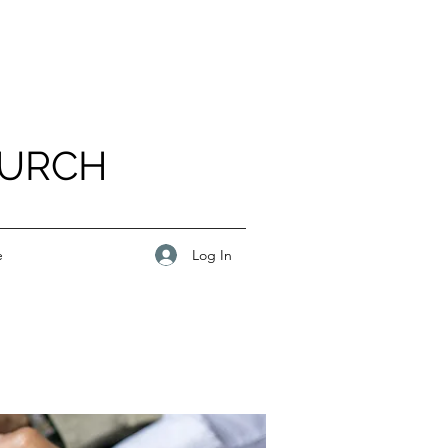
HURCH
Log In
e