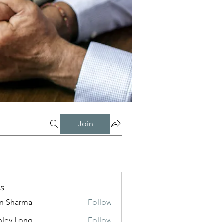
Join
s
in Sharma
Follow
nley Long
Follow