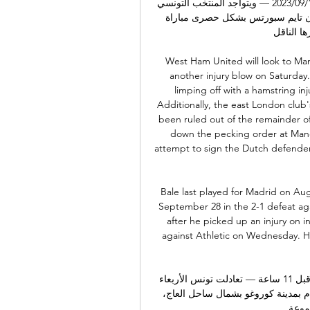
موعد مباراة مصر وتونس الودية اليوم الثلاثاء 12 / 9 / 2023 12‏/09‏/2023 — ويتواجد المنتخب التونسي 
فى المركز الثاني بجدول ترتيب المجموعة وتنقل قنوات أون تايم سبورتس بشكل حصرى مباراة 
ها الناقل
West Ham United will look to Man
another injury blow on Saturday
limping off with a hamstring in
Additionally, the east London club
been ruled out of the remainder of
down the pecking order at Manch
attempt to sign the Dutch defender 
Bale last played for Madrid on Au
September 28 in the 2-1 defeat aga
after he picked up an injury on in
against Athletic on Wednesday. He
تونس تتعادل أمام جنوب أفريقيا وتودع كأس الأمم الأفريقية قبل 11 ساعة — تعادلت تونس الأربعاء 
أمام جنوب أفريقيا في كأس الأمم الأفريقية 2024 لكرة القدم بمدينة كوروغو بشمال ساحل العاج، 
جموعة