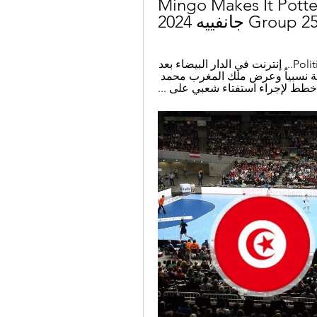
مصر تونس مشاهدة على الانترنت Mingo Makes It Potte
Group 25 انفييه 2024
عبدالباري عطوان, ‏ دار الساقي ·  2017 · ‏ Political Science... إنترنت في الدار البيضاء بعد 
أن لاحظ ... تونس ومصر. وردّ النظام بطريقة متساهلة نسبياً وعرض ملك المغرب محمد 
ت خطط لإجراء استفتاء شعبي على