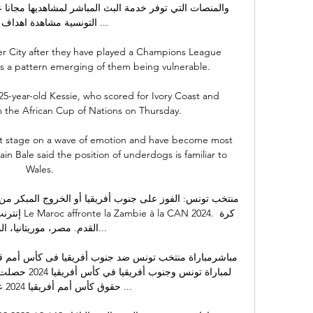
التونسية مشاهدة اهداف  ...

r City after they have played a Champions League 
s a pattern emerging of them being vulnerable. 

25-year-old Kessie, who scored for Ivory Coast and 
 the African Cup of Nations on Thursday. 

ut stage on a wave of emotion and have become most 
n Bale said the position of underdogs is familiar to 
Wales. 

 2024. كرة 
القدم. مصر، موريتانيا، ...

 ...
