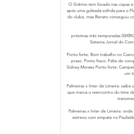
O Grêmio tem focado nas copas e n
após uma goleada sofrida para o F
do clube, mas Renato conseguiu con
 próximas três temporadas 03/09/2019 às 14:44 Taça da Copa do Nordeste em visita ao 
Sistema Jornal do Com
Ponto forte: Bom trabalho no Ciano
prazo. Ponto fraco: Falta de conq
Sidney Moraes Ponto forte: Campeão
um t
Palmeiras x Inter de Limeira: saiba 
que marca o reencontro do time de 
transmiss
Palmeiras x Inter de Limeira: onde 
estreou com empate no Paulistão 