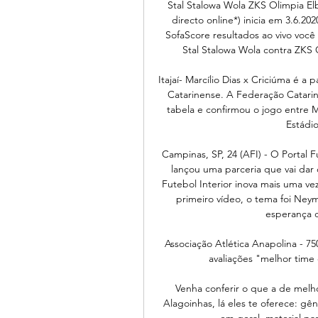
Stal Stalowa Wola ZKS Olimpia Elb
directo online*) inicia em 3.6.202
SofaScore resultados ao vivo você
Stal Stalowa Wola contra ZKS O
Itajaí- Marcílio Dias x Criciúma é 
Catarinense. A Federação Catari
tabela e confirmou o jogo entre M
Estádio
Campinas, SP, 24 (AFI) - O Portal F
lançou uma parceria que vai dar o
Futebol Interior inova mais uma ve
primeiro vídeo, o tema foi Neyma
esperança d
Associação Atlética Anapolina - 75
avaliações "melhor time 
Venha conferir o que a de m
Alagoinhas, lá eles te oferece: gên
em geral, material pa