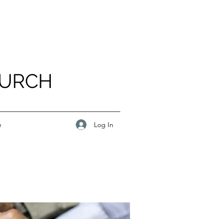
HURCH
Log In
e