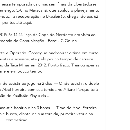
essa temporada caiu nas semifinais da Libertadores 
lamengo, 5x0 no Maracanã, que abalou o planejamento 
duzir a recuperação no Brasileirão, chegando aos 62 
pontos até aqui.

mercio de Comunicação - Foto: JC Online

rte e Operário. Consegue padronizar o time em curto 
uistas e acessos, até pelo pouco tempo de carreira. 
 da Taça Minas em 2012. Ponto fraco: Treinou apenas 
ime e em pouco tempo.

onde assistir ao jogo há 2 dias — Onde assistir: o duelo 
Abel Ferreira com sua torcida no Allianz Parque terá 
ão do Paulistão Play e da ...

assistir, horário e há 3 horas — Time de Abel Ferreira 
e busca, diante de sua torcida, primeira vitória na 
competição.
