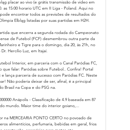
ląg placar ao vivo (e grátis transmissão de video em 
0. as 15:00 horario UTC em II Liga - Poland. Aqui no 
 pode encontrar todos as previsões de resultados do 
limpia Elbląg listadas por suas partidas em H2H.

a partida que encerra a segunda rodada do Campeonato 
nense de Futebol (FCF) desmembrou outra parte da 
arinheiro e Tigre para o domingo, dia 20, às 21h, no 
 Dr. Hercílio Luz, em Itajaí.

utebol Interior, em parceria com o Canal Paródias FC, 
 que falar: Paródias sobre Futebol.. Confira! Portal 
z e lança parceria de sucesso com Paródias FC. Neste 
r! Não poderia deixar de ser, afinal, é a principal 
o Brasil na Copa e do PSG na.

000000 Anápolis - Classificação de 4.9 baseada em 87 
do mundo. Maior time do interior goiano,...

elhor na MERCEARIA PONTO CERTO no povoado de 
eros alimentícios, perfumaria, bebidas em geral, frios 
ra construção, acessórios para motos etc.
