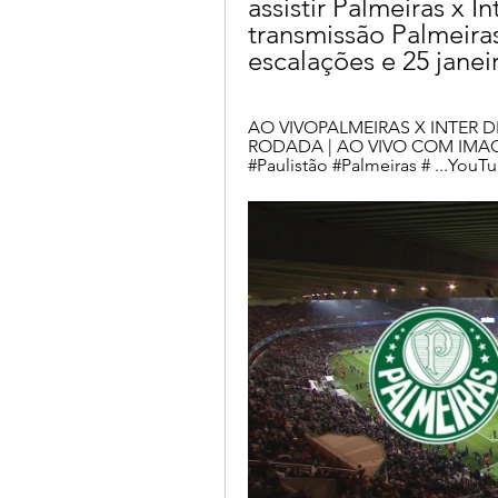
assistir Palmeiras x In
transmissão Palmeiras 
escalações e 25 janei
AO VIVOPALMEIRAS X INTER DE
RODADA | AO VIVO COM IMAGE
#Paulistão #Palmeiras # ...YouT