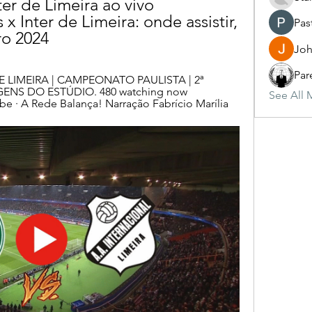
ter de Limeira ao vivo 
x Inter de Limeira: onde assistir, 
Pas
ro 2024
Joh
Par
 LIMEIRA | CAMPEONATO PAULISTA | 2ª 
NS DO ESTÚDIO. 480 watching now 
See All 
ube · A Rede Balança! Narração Fabrício Marília