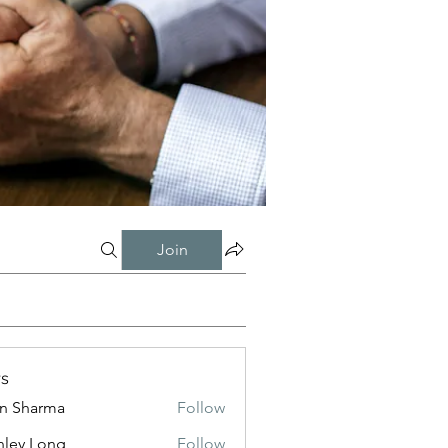
Join
s
in Sharma
Follow
nley Long
Follow