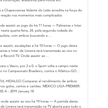
a a Chapecoense Volante do Leão acredita na força do 
 reação nos momentos mais complicados

nde assistir ao jogo do há 11 horas — Palmeiras x Inter 
esta quarta-feira, 24, pela segunda rodada do 
lista, com ambos buscando a ...

e assistir, escalações e há 10 horas — O jogo desta 
eiras e Inter de Limeira terá transmissão ao vivo no 
 e Record TV. Onde assistir ao ...

ara o Vasco, por 2 a 0, o Sport volta a campo neste 
o no Campeonato Brasileiro, contra o Atlético-GO…

L-HIDALGO Comparar el rendimiento de ambos 
s nos golos, cantos e cartões. MEXICO LIGA-PREMIER-
IE-A - 2019 January 18

 onde assistir ao vivo há 19 horas — A partida desta 
r de Limeira terá transmissão na TV aberta para todo o 