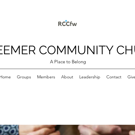
EEMER COMMUNITY C
A Place to Belong
Home
Groups
Members
About
Leadership
Contact
Giv
p