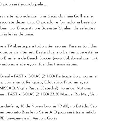
O jogo será exibido pela ...

ões na temporada com o anúncio do meia Guilherme 
Vasco até dezembro. O jogador é formado na base do 
bém por Bragantino e Boavista-RJ, além de seleções 
brasileiras de base.

pela TV aberta para todo o Amazonas. Para as torcidas 
ibidos via internet. Basta clicar no banner que está na 
o Brasileira de Beach Soccer (www.cbbsbrasil.com.br). 
onado ao endereço virtual das transmissões.

Brasil – FAST x GOIÁS (21H30) Participe do programa. 
; Jornalismo; Religioso; Educativo; Programação 
SÃO: Vigília Pascal (Catedral) Horários. Notícias 
as;. FAST x GOIÁS (21H30) 23:30 Musical Rio Mar; Ver.

unda-feira, 18 de Novembro, às 19h00, no Estádio São 
Campeonato Brasileiro Série A.O jogo será transmitido 
E (pay-per-view). Vasco x Goiás
