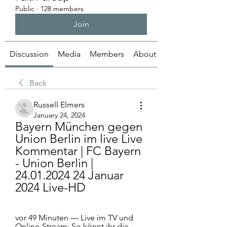
Public
·
128 members
Join
Discussion
Media
Members
About
Back
Russell Elmers
January 24, 2024
Bayern München gegen 
Union Berlin im live Live 
Kommentar | FC Bayern 
- Union Berlin | 
24.01.2024 24 Januar 
2024 Live-HD
vor 49 Minuten — Live im TV und 
Online-Stream: So könnt ihr die 