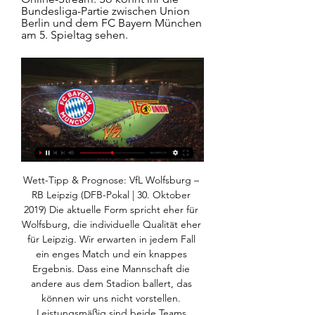
Bundesliga-Partie zwischen Union 
Berlin und dem FC Bayern München 
am 5. Spieltag sehen.
Wett-Tipp & Prognose: VfL Wolfsburg – RB Leipzig (DFB-Pokal | 30. Oktober 2019) Die aktuelle Form spricht eher für Wolfsburg, die individuelle Qualität eher für Leipzig. Wir erwarten in jedem Fall ein enges Match und ein knappes Ergebnis. Dass eine Mannschaft die andere aus dem Stadion ballert, das können wir uns nicht vorstellen. Leistungsmäßig sind beide Teams derzeit auf einem.

FC Bayern München gegen Union Berlin: Hier könnt ihr vor 2 Tagen — Am Mittwoch trifft der FC Bayern München auf den 1. FC Union Berlin. Im Streaming können Sie das Spiel live verfolgen. (Archivbild).

FC Bayern gegen Union Berlin im TV, Liveticker und vor 2 Stunden — Der FC Bayern trifft auf Union Berlin. TV, Stream oder Ticker – so können Sie das Spiel der Münchner live verfolgen.

FC Augsburg vs SC Paderborn 07 live-stream beginnt am 27.05.2020 und kann auf ExtraTips.de angeschaut werden - Hier finden Sie aktualisierte H2H Statistiken, livescore, wetten tipps, vorhersagen

Direktvergleich und historische Duelle Wuppertaler SV - SG Wattenscheid 09 - kicker. 22 Spiele (10 2.BL, 2 RLW/SW 2000, 4 RL Nord, 6 RL West)

Zurück nach Spitze des Seites Web master: Kees van der Griendt Für neue Links oder Korrekturen benutzen Sie bitte die Online-Formulare Kidon Media-Link ist nicht für Probleme, die bei der Benutzung der Informationen auf diesen Seiten entstehen könnten, verantwortlich.

Marco Rose hat mit dem österreichischen Meister Red Bull Salzburg ein erneutes ´Wunder´ und damit das Finale in der Europa League verpasst. Das Team des deutschen Trainers schaffte es am.

Hol dir die App! Nachtmodus ein / aus; Grosse Storyschrift ein / aus; Gelesenes markieren ein / aus; Kompaktansicht ein / aus; Startseite; Schweiz; International; Wirtschaft; Sport; Leben

SV Wattenscheid 1 – SG Bochum 1: Der Kampf Wattenscheid – Bochum wird in Bochum gespielt: 10.11.2019 11:00 Uhr : Oberliga NRW: SG Bochum 1 – SV Mülheim-Nord 2: 15.12.2019 11:00 Uhr: Oberliga NRW: SV Dinslaken 1 – SG Bochum 1: 26.01.2020 11:00 Uhr: Oberliga NRW: SG Bochum 1 – SK Münster 1: 16.02.2020 11:00 Uhr: Oberliga NRW: SVG Plettenberg 1 – SG Bochum 1: 08.03.2020 11:00 …

Sonntagsverkäufe und Öffnungszeiten von Shoppingcenter, Geschäften und Bahnhöfen von der Schweiz und Nachbarsländern. Finden Sie Infos zu Sonntagsverkauf.

Pogon Grodzisk Mazowiecki vs KS Legionovia Legionowo live-stream beginnt am 19.08.2020 und kann auf ExtraTips.de angeschaut werden - Hier finden Sie aktualisierte H2H Statistiken, livescore, wetten tipps, vorhersagen

Unsere Mission. Der Dachverband Schweizerischer Gehörlosenbund SGB-FSS setzt sich mit seinen Mitgliedern und Partnerorganisationen dafür ein, dass Zugangsbarrieren in Bildung, Arbeit, Gesundheit, Politik, Kultur und Gesellschaft abgebaut und die Rechte der Menschen mit einer Hörbehinderung konsequent und nachhaltig umgesetzt werden.

Die UEFA Champions League jetzt legal online mit Sky X streamen FC Salzburg FC Barcelona Real Madrid Juventus LIVE in HD online schauen. Monatlich kündbar.

Manuel Knobloch (VfR 08 Oberhausen II) rangiert nach seinem Hattrick beim 4:1 gegen den TuS 1900 Buschhausen II mit 42 Treffern auf Platz drei. Adler Osterfeld II verliert trotz Bugla-Treffer

Mjällby AIF – Helsingborgs IF In der Allsvenkan finden am Montag die letzten Spiele des 20. Spieltages statt. Mjällby AIF empfängt Helsingborgs IF. Mjällby AIF spielt eine ganz solide Saison. Mit einer Bilanz von 7-4-8 liegt man auf dem 9. Platz. Das ist mit Sicherheit nicht so schlecht.

Zitat von inliner Krass finde ich vor allem die Kritik der Hertha-Führung am Schiri in Bezug auf Ibisevic. Da heißt es, dieser werde von den Schiris "in eine Schublade" gesteckt und wie bereits in voraus gegangen Spielen durch falschen Entscheidungen der Referees benachteiligt.

Köln (dpa) - Mit einem weiteren Sieg gegen den früheren Chef hat Julian Nagelsmann mit RB Leipzig den Champions-League-Platz nach nur 29 Stunden zurückerobert. prev next. Der zwischenzeitlich auf Rang fünf abgerutschte Herbstmeister gewann zum Abschluss des 29. Spieltages in der Fußball-Bundesliga beim 1. FC Köln mit 4:2 (2:1) und verbesserte sich wieder auf Platz drei. Im …

Hier können Sie alle TV Übertragungen und Internet-Streams für RB Leipzig – 1. FC Köln finden. RB Leipzig – 1. FC Köln heute im TV und auf Livestream.

RW Essen – Wuppertaler SV; Fortuna Köln – Viktoria Köln; FC Kleve – RW Oberhausen; MSV Duisburg – Karlsruher FC; Wuppertaler SV – Dynamo Dresden; RW Oberhausen – FC Kleve; Union Solingen – FC Kleve; RW Essen – Wattenscheid 09; FC Bocholt – ETB SW Essen; TuS 08 Langerwehe – Piers 2; VfB Speldorf – KFC Uerdingen; SV.

1. FC Union Berlin - FC Bayern München | Saison 2023/2024 FC Union Berlin gegen FC Bayern München am 30. Spieltag der Saison 2023/24 Für das beste Live-Erlebnis. Die schnellsten Pushes und Live-Stats zu allen ...

Sicherheitshinweis: Geben Sie Ihre Zugangsdaten niemals an Dritte weiter. Falls Sie verdächtige Nachrichten erhalten, die nach Ihren Zugangsdaten fragen oder Sie zum Besuch einer fremden Webseite auffordern, wenden Sie sich bitte direkt an uns.

Bayern München gegen 1. FC Union Berlin | Alle Spiele Wo wird FC Bayern München gegen 1. FC Union Berlin live übertragen? TV-Sender, Info. Sky Sport Bundesliga. €. Sky Sport Bundesliga 1.

Willkommen in der Oberstufe Langenhorn! Abitur nach 13 Jahren. Wir bringen unsere Schüler zum Abitur! Lernen in entspannter Atmosphäre: Der Foorthkamp 36 ist ein reiner Oberstufenstandort der Fritz-Schumacher-Schule und der Stadtteilschule Am Heidberg.Hier kannst du dich in Ruhe voll und ganz auf dein Abitur konzentrieren und schnell neue Freundschaften schließen.

Bevorzugte Lage am Hang, umgeben von naturgeschützten Tälern: Schönebeck ist beschaulich. Die industrielle Vergangenheit erschließt sich nicht sofort.

04.12.2018 - RB Leipzigs U17 triumphiert gegen Wolfsburg. U19 verliert Anschluss an Tabellenersten St. Pauli . Leipzig. Freitagabendspiele sind in der Bundesliga der Profis immer etwas Besonderes. Einen kleinen Hauch dieser Faszination gab es für 105 Zuschauer am Cottaweg bei der 0:1-Niederlage (0:1) der U19 gegen Magdeburg zu sehen. Der Siegtreffer der Bördeländer eine Minute vor dem.

2020-3-6 · Werder Bremen gegen Eintracht Frankfurt im Live-Ticker: Frankfurt legt den nächsten Treffer nach. 60. Min: Und da ist es passiert! Kamada trifft zum 2:0! 58. Min: Frankfurts Sow tankt sich gegen mehrere Bremer in den Strafraum. In der Mitte sucht er André Silva, doch Vogt und Moisander passen auf und können klären. 57.

FC Bayern München gegen den 1. FC Union Berlin im TV vor 9 Stunden — FC Bayern München gegen den 1. FC Union Berlin im TV und IPTV, Live-Stream & Live-Ticker.

188 Personen sprechen darüber · 40 waren hier. Die Kapfenberg Bulls sind der Basketball Leuchtturm Österreichs mit internationaler Strahlkraft

Wer überträgt FC Bayern gegen Union Berlin live? vor 2 Tagen — Das Nachholspiel des 13. Spieltags der Bundesliga steht an: Der FC Bayern empfängt Union Berlin. Wir verraten euch, wo ihr die Partie live ...

Liveticker | Bayern München - 1. FC Union Berlin 3:0 ... ein Debakel für die Eisernen. 90'. Dann ist Schluss, der FC Bayern gewinnt hochverdient das Topspiel gegen ein harmloses Union Berlin. Abpfiff. 90' +2.

Gast-Empfehlungen Bitte nehmen Sie ab sofort verstärkt Rücksicht auf Ihre Mit-Gäste und berücksichtigen Sie grundsätzlich die Abstandsregel von 1 m in allen Resort-Bereichen. Das Tragen des Mund-Nasen-Schutzes ist für Sie ausschließlich beim Eintritt in den Kassen- und Rezeptionsbereichen sowie in den Therapie- und Kosmetikräumlichkeiten

Leipzig steht nach dem 2:1 gegen Madrid im CL-Halbfinale. RB-Coach Julian Nagelsmann und Atletico-Trainer Diego Simeone hatten in der Pause ein Aufeinandertreffen.

Wer überträgt FC Bayern vs. Union Berlin live im TV und Der FC Bayern will im Spitzenspiel des 22. Spieltags gegen Union Berlin zurück in die Erfolgsspur. Gelingt das? Die Antwort gibt es LIVE auf DAZN.

sehen Sie 1. FC Union Berlin gegen Bayern München live vor 15 Stunden — Für das letzte Hinrundenspiel reisen die Eisernen zum zweiten Mal nach München. Hier lesen Sie, wo die Partie live und in voller Länge ...

Home; About JSM. Alle Ligen in JSM; Alle Vereine in JSM; Alle Sportstätten in JSM; JSM - Hitliste; Contact; Ergebnisse OLN 2017/18. Ergebnisse & Tabelle OLN 2017/18

Spieltag zwischen RB Leipzig und dem VfL Wolfsburg. Die Roten Bullen laufen Gefahr, auf den letzten Metern noch das internationale Geschäft zu verspielen, der VfL Wolfsburg zittert vor dem ersten Abstieg der Vereinsgeschichte. Verlieren ist also bei beiden verboten. Los geht’s in der Red Bull Arena um 15.30 Uhr. Ort. Das Stadion Red Bull Arena, Leipzig Das Stadion fasst 42558 Zuschauer.

Der SC Kriens hält sich weiter im Rennen um den 2. Platz in der Challenge League. Die Krienser siegen zum Abschluss der 27. Runde daheim gegen Schlusslicht Chiasso 4:1. 2:0 stand es bereits nach acht Minuten, nach Toren von Daniel Follonier und des noch in …

VS II Pfarrplatz 1, 2500 Baden; VS Radetzkystraße 14, 2500 Baden; VS Margaretenplatz 5,. 8171 Sankt Kathrein am Offenegg; VS St. Margarethen/Raab 254, 8321 Sankt Margarethen an der Raab; VS,. 6800 Feldkirch; VS Sebastianplatz 1, 6805 Feldkirch-Gisingen; VS Nofels,Schmitteng.,.

FC Bayern München - - 1. FC Union Berlin live ticker, H2H FC Bayern München spielt gegen 1. FC Union Berlin am 24. Jan. 2024 um 19:30 UTC im Allianz Arena Stadion, Munich Stadt, Germany. Dieses Spiel ist Teil der ...

Bayern gegen Union Berlin im tv FC Bayern München vor 2 Stunden — · Wo kommt FC Bayern - 1. FC Union Berlin live im TV? · Wie kann ich das Spiel auf fcbayern.com und in der

Durch den 1:0-Auswärtssieg in Hartberg am Sonntag halten die Oberösterreicher erstmals in ihrer Club-Historie bei zehn Punkten nach [...] Schmeichelhafter LASK-Sieg ließ Hartberg hadern | Transfermarkt

(FC Oberhausen-Sterkrade 72) (Schwarz-Weiß Oberhausen-Alstaden) (ETB Schwarz-Weiß Essen, altes Logo) (ETB Schwarz-Weiß Essen, aktuelles Wappen) (SV Preussen E